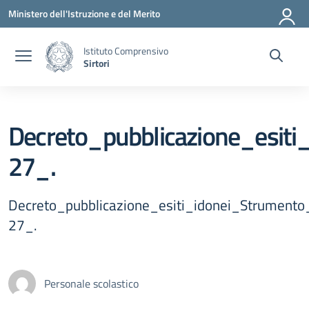
Vai ai contenuti
Vai al menu di navigazione
Vai al footer
Ministero dell'Istruzione e del Merito
Istituto Comprensivo
Sirtori
Decreto_pubblicazione_esit
27_.
Decreto_pubblicazione_esiti_idonei_Strumento
27_.
Personale scolastico