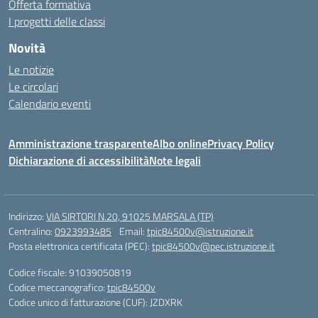
Offerta formativa
I progetti delle classi
Novità
Le notizie
Le circolari
Calendario eventi
Amministrazione trasparente
Albo online
Privacy Policy
Dichiarazione di accessibilità
Note legali
Indirizzo:
VIA SIRTORI N.20, 91025 MARSALA (TP)
Centralino:
0923993485
Email:
tpic84500v@istruzione.it
Posta elettronica certificata (PEC):
tpic84500v@pec.istruzione.it
Codice fiscale: 91039050819
Codice meccanografico:
tpic84500v
Codice unico di fatturazione (CUF): JZDXRK