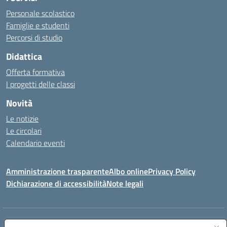
Personale scolastico
Famiglie e studenti
Percorsi di studio
Didattica
Offerta formativa
I progetti delle classi
Novità
Le notizie
Le circolari
Calendario eventi
Amministrazione trasparente
Albo online
Privacy Policy
Dichiarazione di accessibilità
Note legali
Indirizzo:
VIA SIRTORI N.20, 91025 MARSALA (TP)