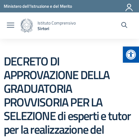
Vai ai contenuti
Vai al menu di navigazione
Vai al footer
Ministero dell'Istruzione e del Merito
Istituto Comprensivo
Sirtori
Apr
DECRETO DI
APPROVAZIONE DELLA
GRADUATORIA
PROVVISORIA PER LA
SELEZIONE di esperti e tutor
per la realizzazione del