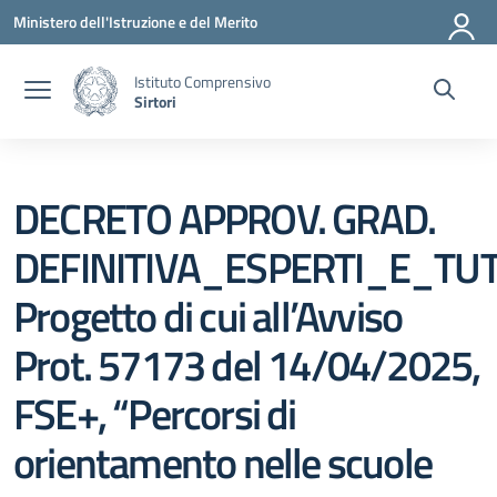
Vai ai contenuti
Vai al menu di navigazione
Vai al footer
Ministero dell'Istruzione e del Merito
Istituto Comprensivo
Sirtori
DECRETO APPROV. GRAD.
DEFINITIVA_ESPERTI_E_T
Progetto di cui all’Avviso
Prot. 57173 del 14/04/2025,
FSE+, “Percorsi di
orientamento nelle scuole