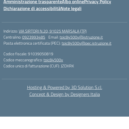
Amministrazione trasparente
Albo online
Privacy Policy
Dichiarazione di accessibilità
Note legali
Indirizzo:
VIA SIRTORI N.20, 91025 MARSALA (TP)
Centralino:
0923993485
Email:
tpic84500v@istruzione.it
Posta elettronica certificata (PEC):
tpic84500v@pec.istruzione.it
Codice fiscale: 91039050819
Codice meccanografico:
tpic84500v
Codice unico di fatturazione (CUF): JZDXRK
Hosting & Powered by 3D Solution S.r.l.
Concept & Design by Designers Italia