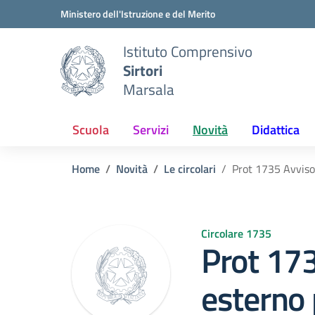
Vai ai contenuti
Vai al menu di navigazione
Vai al footer
Ministero dell'Istruzione e del Merito
Istituto Comprensivo
Sirtori
Marsala
Scuola
Servizi
Novità
Didattica
Home
Novità
Le circolari
Prot 1735 Avviso 
Circolare 1735
Prot 17
esterno 