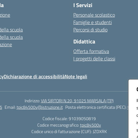
la
I Servizi
zione
Personale scolastico
Famiglie e studenti
della scuola
Percorsi di studio
della scuola
Didattica
azione
Offerta formativa
I progetti delle classi
cy
Dichiarazione di accessibilità
Note legali
Indirizzo:
VIA SIRTORI N.20, 91025 MARSALA (TP)
5
Email:
tpic84500v@istruzione.it
Posta elettronica certificata (PEC):
tpic8
Codice fiscale: 91039050819
Codice meccanografico:
tpic84500v
Codice unico di fatturazione (CUF): JZDXRK