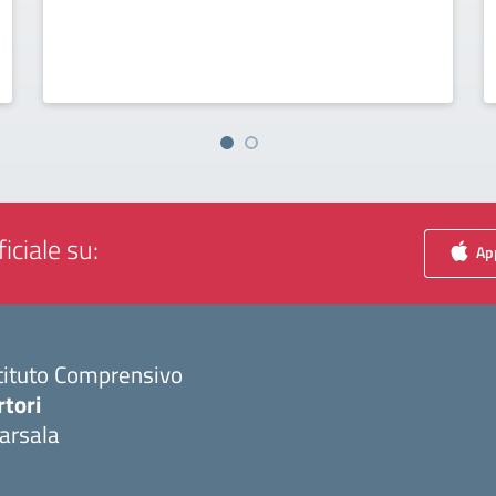
iciale su:
App
tituto Comprensivo
rtori
arsala
Visita la pagina iniziale della scuola