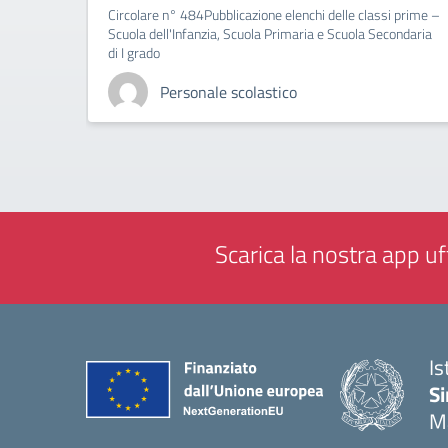
Circolare n° 484Pubblicazione elenchi delle classi prime –
Scuola dell'Infanzia, Scuola Primaria e Scuola Secondaria
di I grado
Personale scolastico
Scarica la nostra app uff
Is
Si
M
— 