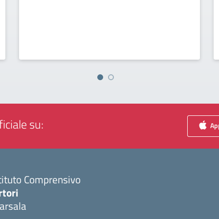
iciale su:
App
tituto Comprensivo
rtori
arsala
Visita la pagina iniziale della scuola