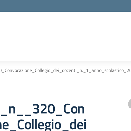
0_Convocazione_Collegio_dei_docenti_n._1_anno_scolastico_2
re_n__320_Con
ne_Collegio_dei