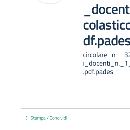
_docen
colasti
df.pade
circolare_n__3
i_docenti_n._
.pdf.pades
Stampa / Condividi