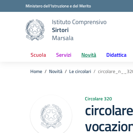
Vai ai contenuti
Vai al menu di navigazione
Vai al footer
Ministero dell'Istruzione e del Merito
Istituto Comprensivo
Sirtori
Marsala
Scuola
Servizi
Novità
Didattica
Home
Novità
Le circolari
circolare_n__32
Circolare 320
circola
vocazio