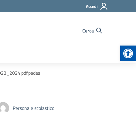
Accedi
Cerca
Apr
023_2024.pdf.pades
Personale scolastico