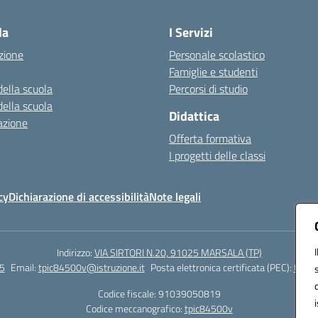
la
I Servizi
zione
Personale scolastico
Famiglie e studenti
della scuola
Percorsi di studio
della scuola
Didattica
azione
Offerta formativa
I progetti delle classi
cy
Dichiarazione di accessibilità
Note legali
Indirizzo:
VIA SIRTORI N.20, 91025 MARSALA (TP)
5
Email:
tpic84500v@istruzione.it
Posta elettronica certificata (PEC):
tpic8
Codice fiscale: 91039050819
Codice meccanografico:
tpic84500v