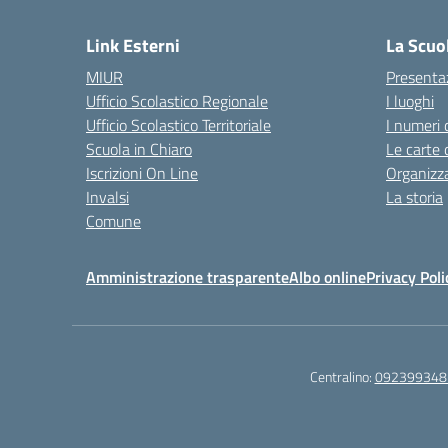
Link Esterni
La Scuo
MIUR
Presenta
Ufficio Scolastico Regionale
I luoghi
Ufficio Scolastico Territoriale
I numeri 
Scuola in Chiaro
Le carte 
Iscrizioni On Line
Organizz
Invalsi
La storia
Comune
Amministrazione trasparente
Albo online
Privacy Poli
Centralino:
092399348