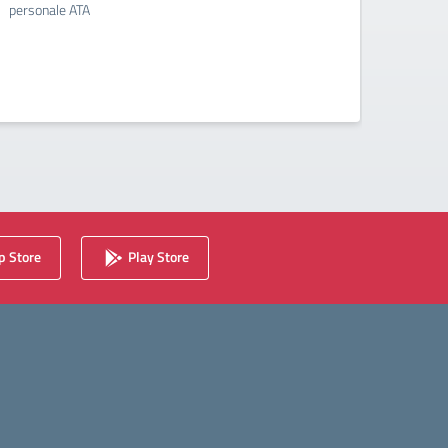
personale ATA
2025.
 Store
Play Store