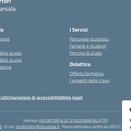
rtori
arsala
Visita la pagina iniziale della scuola
la
I Servizi
zione
Personale scolastico
Famiglie e studenti
della scuola
Percorsi di studio
della scuola
Didattica
azione
Offerta formativa
I progetti delle classi
cy
Dichiarazione di accessibilità
Note legali
Indirizzo:
VIA SIRTORI N.20, 91025 MARSALA (TP)
5
Email:
tpic84500v@istruzione.it
Posta elettronica certificata (PEC):
tpic8