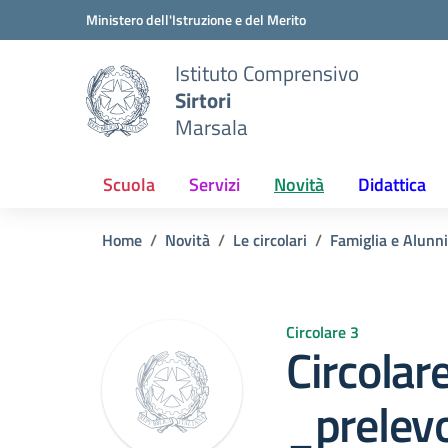
Vai ai contenuti
Vai al menu di navigazione
Vai al footer
Ministero dell'Istruzione e del Merito
Istituto Comprensivo
Sirtori
Marsala
Scuola
Servizi
Novità
Didattica
Home
Novità
Le circolari
Famiglia e Alunni
Circolare 3
Circola
_prelev