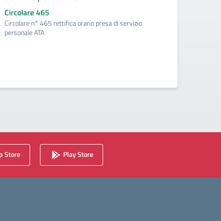
Circolare 465
Circo
Circolare n° 465 rettifica orario presa di servizio
Circol
personale ATA
2025.
 Store
Play Store