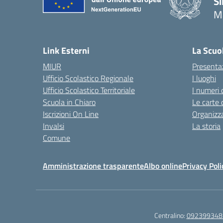
Si
M
— 
Link Esterni
La Scuo
MIUR
Presenta
Ufficio Scolastico Regionale
I luoghi
Ufficio Scolastico Territoriale
I numeri 
Scuola in Chiaro
Le carte 
Iscrizioni On Line
Organizz
Invalsi
La storia
Comune
Amministrazione trasparente
Albo online
Privacy Poli
Centralino:
092399348