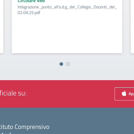
Circolare 466
Integrazione_punto_all'o.d.g_del_Collegio_Docenti_del_
02.09.25.pdf
iciale su:
App
tituto Comprensivo