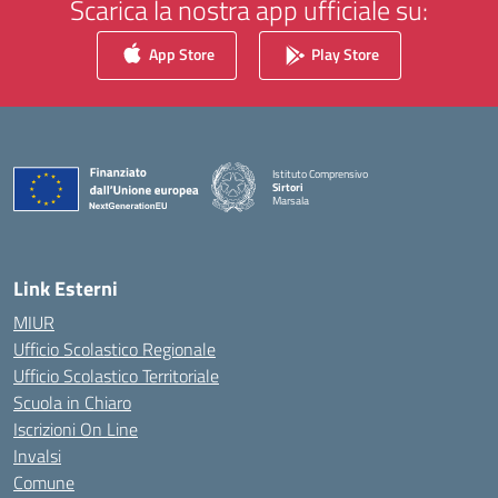
Scarica la nostra app ufficiale su:
App Store
Play Store
Istituto Comprensivo
Sirtori
Marsala
— Visita la pagina iniziale della scuola
Link Esterni
MIUR
Ufficio Scolastico Regionale
Ufficio Scolastico Territoriale
Scuola in Chiaro
Iscrizioni On Line
Invalsi
Comune