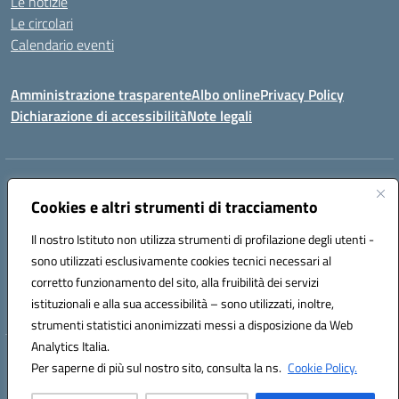
Le notizie
Le circolari
Calendario eventi
Amministrazione trasparente
Albo online
Privacy Policy
Dichiarazione di accessibilità
Note legali
Indirizzo:
VIA SIRTORI N.20, 91025 MARSALA (TP)
Centralino:
Cookies e altri strumenti di tracciamento
0923993485
Email:
tpic84500v@istruzione.it
Posta elettronica certificata (PEC):
tpic84500v@pec.istruzione.it
Il nostro Istituto non utilizza strumenti di profilazione degli utenti -
Codice fiscale: 91039050819
sono utilizzati esclusivamente cookies tecnici necessari al
Codice meccanografico:
tpic84500v
corretto funzionamento del sito, alla fruibilità dei servizi
Codice unico di fatturazione (CUF): JZDXRK
istituzionali e alla sua accessibilità – sono utilizzati, inoltre,
strumenti statistici anonimizzati messi a disposizione da Web
Analytics Italia.
Hosting & Powered by 3D Solution S.r.l.
Per saperne di più sul nostro sito, consulta la ns.
Cookie Policy.
Concept & Design by Designers Italia