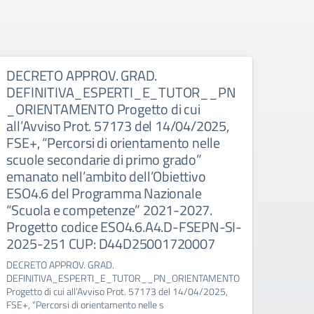
DECRETO APPROV. GRAD.
GRA
DEFINITIVA_ESPERTI_E_TUTOR__PN
_ES
_ORIENTAMENTO Progetto di cui
MENT
all’Avviso Prot. 57173 del 14/04/2025,
5717
FSE+, “Percorsi di orientamento nelle
di o
scuole secondarie di primo grado”
di p
emanato nell’ambito dell’Obiettivo
dell
ESO4.6 del Programma Nazionale
Nazi
“Scuola e competenze” 2021-2027.
2027
Progetto codice ESO4.6.A4.D-FSEPN-SI-
FSEP
2025-251 CUP: D44D25001720007
D44
DECRETO APPROV. GRAD.
GRADU
DEFINITIVA_ESPERTI_E_TUTOR__PN_ORIENTAMENTO
_ESPE
Progetto di cui all’Avviso Prot. 57173 del 14/04/2025,
cui al
FSE+, “Percorsi di orientamento nelle s
“Perco