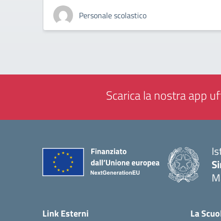
Personale scolastico
Scarica la nostra app uff
Is
Si
M
— 
Link Esterni
La Scuo