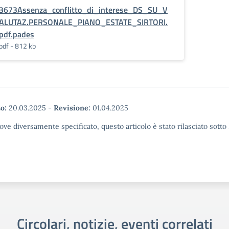
3673Assenza_conflitto_di_interese_DS_SU_V
ALUTAZ.PERSONALE_PIANO_ESTATE_SIRTORI.
pdf.pades
pdf - 812 kb
o:
20.03.2025
-
Revisione:
01.04.2025
ove diversamente specificato, questo articolo è stato rilasciato sott
Circolari, notizie, eventi correlati