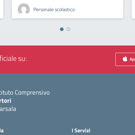
Personale scolastico
iciale su:
App
tituto Comprensivo
rtori
arsala
Visita la pagina iniziale della scuola
la
I Servizi