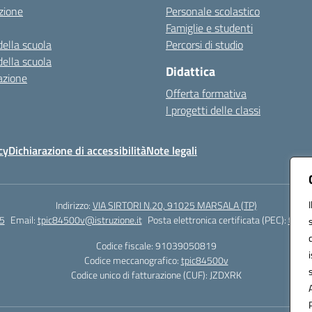
zione
Personale scolastico
Famiglie e studenti
della scuola
Percorsi di studio
della scuola
Didattica
azione
Offerta formativa
I progetti delle classi
cy
Dichiarazione di accessibilità
Note legali
Indirizzo:
VIA SIRTORI N.20, 91025 MARSALA (TP)
5
Email:
tpic84500v@istruzione.it
Posta elettronica certificata (PEC):
tpic8
Codice fiscale: 91039050819
Codice meccanografico:
tpic84500v
Codice unico di fatturazione (CUF): JZDXRK