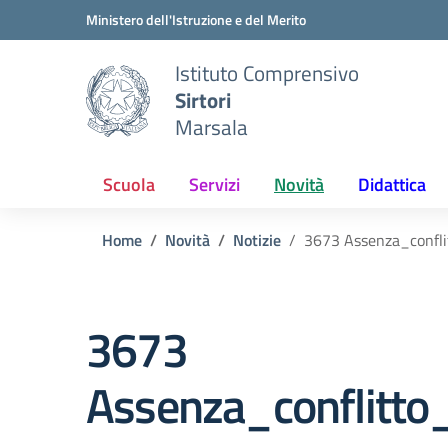
Vai ai contenuti
Vai al menu di navigazione
Vai al footer
Ministero dell'Istruzione e del Merito
Istituto Comprensivo
Sirtori
Marsala
Scuola
Servizi
Novità
Didattica
Home
Novità
Notizie
3673 Assenza_conf
3673
Assenza_conflit