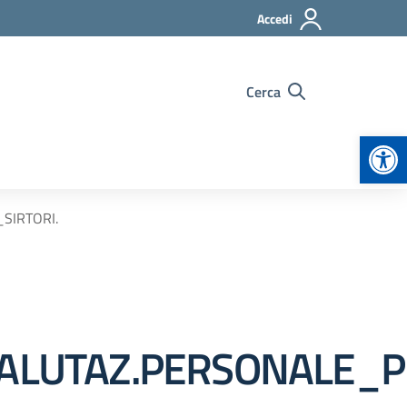
Accedi
Cerca
Apr
SIRTORI.
_VALUTAZ.PERSONALE_