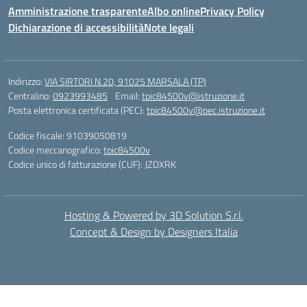
Amministrazione trasparente
Albo online
Privacy Policy
Dichiarazione di accessibilità
Note legali
Indirizzo:
VIA SIRTORI N.20, 91025 MARSALA (TP)
Centralino:
0923993485
Email:
tpic84500v@istruzione.it
Posta elettronica certificata (PEC):
tpic84500v@pec.istruzione.it
Codice fiscale: 91039050819
Codice meccanografico:
tpic84500v
Codice unico di fatturazione (CUF): JZDXRK
Hosting & Powered by 3D Solution S.r.l.
Concept & Design by Designers Italia