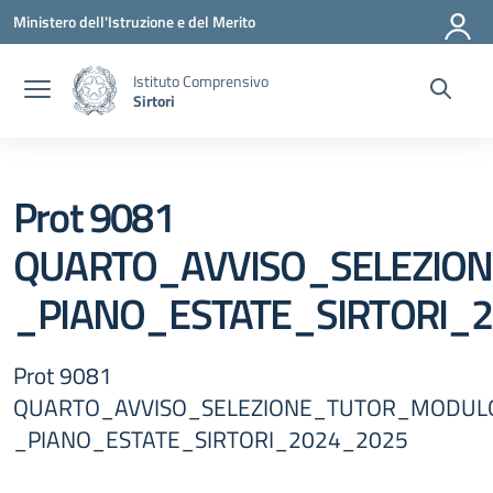
Vai ai contenuti
Vai al menu di navigazione
Vai al footer
Ministero dell'Istruzione e del Merito
Istituto Comprensivo
Sirtori
Prot 9081
QUARTO_AVVISO_SELEZIO
_PIANO_ESTATE_SIRTORI_
Prot 9081
QUARTO_AVVISO_SELEZIONE_TUTOR_MODUL
_PIANO_ESTATE_SIRTORI_2024_2025