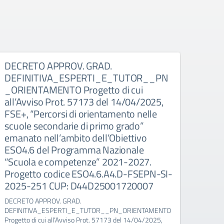
DECRETO APPROV. GRAD.
GRA
DEFINITIVA_ESPERTI_E_TUTOR__PN
_ES
_ORIENTAMENTO Progetto di cui
MENT
all’Avviso Prot. 57173 del 14/04/2025,
5717
FSE+, “Percorsi di orientamento nelle
di o
scuole secondarie di primo grado”
di p
emanato nell’ambito dell’Obiettivo
dell
ESO4.6 del Programma Nazionale
Nazi
“Scuola e competenze” 2021-2027.
2027
Progetto codice ESO4.6.A4.D-FSEPN-SI-
FSEP
2025-251 CUP: D44D25001720007
D44
DECRETO APPROV. GRAD.
GRADU
DEFINITIVA_ESPERTI_E_TUTOR__PN_ORIENTAMENTO
_ESPE
Progetto di cui all’Avviso Prot. 57173 del 14/04/2025,
cui al