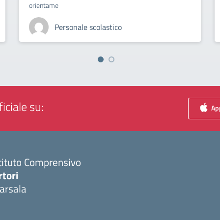
orientame
Personale scolastico
iciale su:
App
tituto Comprensivo
rtori
arsala
Visita la pagina iniziale della scuola