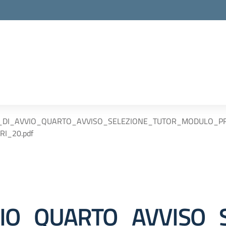
O_DI_AVVIO_QUARTO_AVVISO_SELEZIONE_TUTOR_MODULO_P
I_20.pdf
VIO_QUARTO_AVVISO_