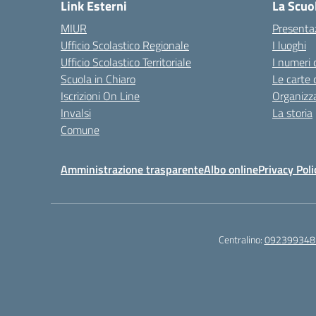
Link Esterni
La Scuo
MIUR
Presenta
Ufficio Scolastico Regionale
I luoghi
Ufficio Scolastico Territoriale
I numeri 
Scuola in Chiaro
Le carte 
Iscrizioni On Line
Organizz
Invalsi
La storia
Comune
Amministrazione trasparente
Albo online
Privacy Poli
Centralino:
092399348