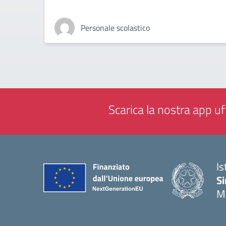
Personale scolastico
Scarica la nostra app uff
Is
Si
M
— 