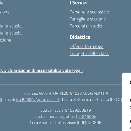
la
I Servizi
zione
Personale scolastico
Famiglie e studenti
della scuola
Percorsi di studio
della scuola
Didattica
azione
Offerta formativa
I progetti delle classi
cy
Dichiarazione di accessibilità
Note legali
Indirizzo:
VIA SIRTORI N.20, 91025 MARSALA (TP)
5
Email:
tpic84500v@istruzione.it
Posta elettronica certificata (PEC):
tpic8
Codice fiscale: 91039050819
Codice meccanografico:
tpic84500v
Codice unico di fatturazione (CUF): JZDXRK