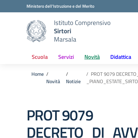
Vai ai contenuti
Vai al menu di navigazione
Vai al footer
Ministero dell'Istruzione e del Merito
Istituto Comprensivo
Sirtori
Marsala
Scuola
Servizi
Novità
Didattica
Home
PROT 9079 DECRET
Novità
Notizie
_PIANO_ESTATE_SIRTOR
PROT 9079
DECRETO_DI_AV