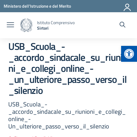
Vai ai contenuti
Vai al menu di navigazione
Vai al footer
Ministero dell'Istruzione e del Merito
Istituto Comprensivo
Sirtori
USB_Scuola_-
Apr
_accordo_sindacale_su_riunio
ni_e_collegi_online_-
_un_ulteriore_passo_verso_il
_silenzio
USB_Scuola_-
_accordo_sindacale_su_riunioni_e_collegi_
online_-
Un_ulteriore_passo_verso_il_silenzio