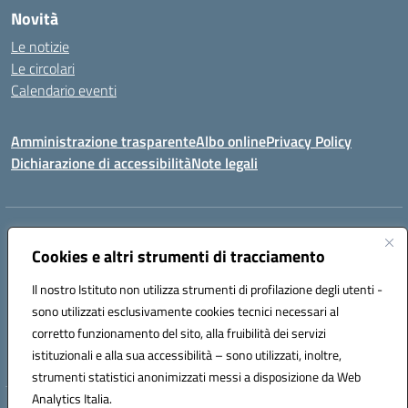
Novità
Le notizie
Le circolari
Calendario eventi
Amministrazione trasparente
Albo online
Privacy Policy
Dichiarazione di accessibilità
Note legali
Indirizzo:
VIA SIRTORI N.20, 91025 MARSALA (TP)
Centralino:
Cookies e altri strumenti di tracciamento
0923993485
Email:
tpic84500v@istruzione.it
Posta elettronica certificata (PEC):
tpic84500v@pec.istruzione.it
Il nostro Istituto non utilizza strumenti di profilazione degli utenti -
Codice fiscale: 91039050819
sono utilizzati esclusivamente cookies tecnici necessari al
Codice meccanografico:
tpic84500v
corretto funzionamento del sito, alla fruibilità dei servizi
Codice unico di fatturazione (CUF): JZDXRK
istituzionali e alla sua accessibilità – sono utilizzati, inoltre,
strumenti statistici anonimizzati messi a disposizione da Web
Analytics Italia.