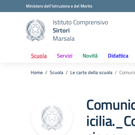
Vai ai contenuti
Vai al menu di navigazione
Vai al footer
Ministero dell'Istruzione e del Merito
Istituto Comprensivo
Sirtori
Marsala
Scuola
Servizi
Novità
Didattica
Home
Scuola
Le carte della scuola
Comuni
Comunic
icilia._