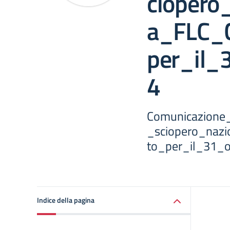
ciopero
a_FLC_C
per_il_
4
Comunicazione_I
_sciopero_nazi
to_per_il_31_
Indice della pagina