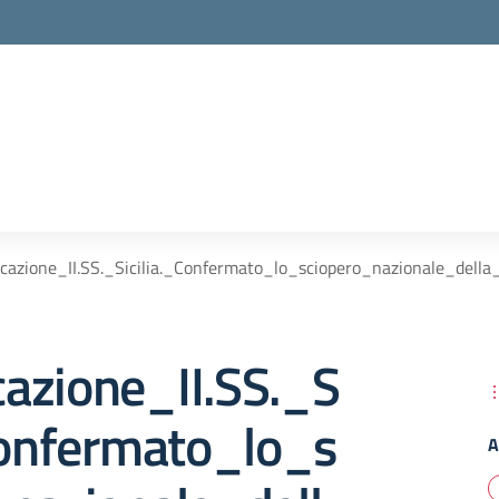
cazione_II.SS._Sicilia._Confermato_lo_sciopero_nazionale_del
azione_II.SS._S
Confermato_lo_s
A