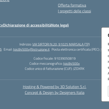
Offerta formativa
I progetti delle classi
cy
Dichiarazione di accessibilità
Note legali
Indirizzo:
VIA SIRTORI N.20, 91025 MARSALA (TP)
5
Email:
tpic84500v@istruzione.it
Posta elettronica certificata (PEC):
tpic8
Codice fiscale: 91039050819
Codice meccanografico:
tpic84500v
Codice unico di fatturazione (CUF): JZDXRK
Hosting & Powered by 3D Solution S.r.l.
Concept & Design by Designers Italia