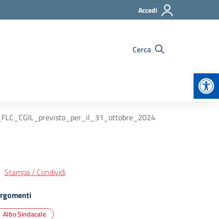
Accedi
Cerca
Apr
la_FLC_CGIL_previsto_per_il_31_ottobre_2024
Stampa / Condividi
rgomenti
Albo Sindacale