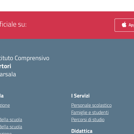
iciale su:
App
tituto Comprensivo
rtori
arsala
Visita la pagina iniziale della scuola
la
I Servizi
zione
Personale scolastico
Famiglie e studenti
della scuola
Percorsi di studio
della scuola
Didattica
azione