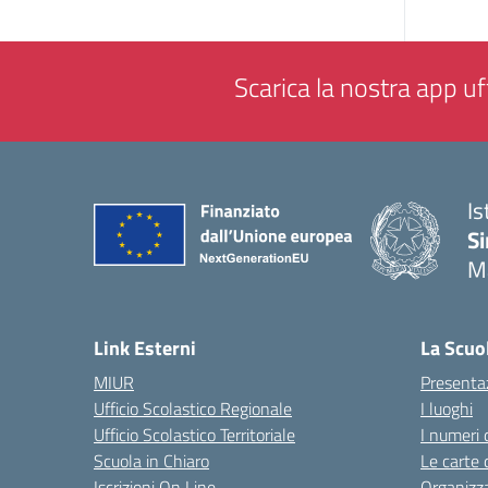
Scarica la nostra app uff
Is
Si
M
— 
Link Esterni
La Scuo
MIUR
Presenta
Ufficio Scolastico Regionale
I luoghi
Ufficio Scolastico Territoriale
I numeri 
Scuola in Chiaro
Le carte 
Iscrizioni On Line
Organizz