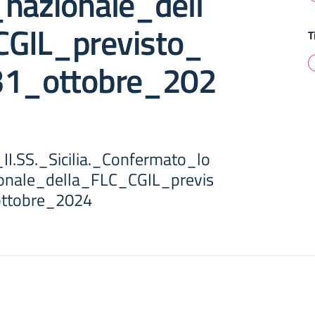
_nazionale_dell
GIL_previsto_
T
31_ottobre_202
I.SS._Sicilia._Confermato_lo
onale_della_FLC_CGIL_previs
ottobre_2024